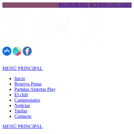
REGÍSTRATE
ACCESO USUARIO
617 323 026
MENÚ PRINCIPAL
Inicio
Reserva Pistas
Partidas Abiertas Play
El club
Campeonatos
Noticias
Tarifas
Contacto
MENÚ PRINCIPAL