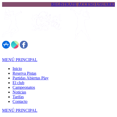
REGÍSTRATE
ACCESO USUARIO
617 323 026
MENÚ PRINCIPAL
Inicio
Reserva Pistas
Partidas Abiertas Play
El club
Campeonatos
Noticias
Tarifas
Contacto
MENÚ PRINCIPAL