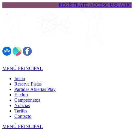
REGÍSTRATE
ACCESO USUARIO
617 323 026
MENÚ PRINCIPAL
Inicio
Reserva Pistas
Partidas Abiertas Play
El club
Campeonatos
Noticias
Tarifas
Contacto
MENÚ PRINCIPAL