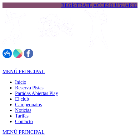
REGÍSTRATE
ACCESO USUARIO
617 323 026
MENÚ PRINCIPAL
Inicio
Reserva Pistas
Partidas Abiertas Play
El club
Campeonatos
Noticias
Tarifas
Contacto
MENÚ PRINCIPAL