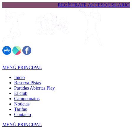
REGÍSTRATE
ACCESO USUARIO
617 323 026
MENÚ PRINCIPAL
Inicio
Reserva Pistas
Partidas Abiertas Play
El club
Campeonatos
Noticias
Tarifas
Contacto
MENÚ PRINCIPAL